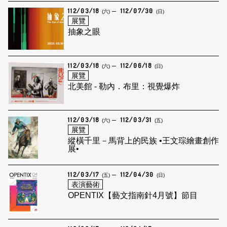
112/03/18
112/07/30
(六)
(日)
展覽
抽象之眼
112/03/18
112/06/18
(六)
(日)
展覽
北美館 - 勒內．布里：視覺爆炸
112/03/18
112/03/31
(六)
(五)
展覽
縱橫千里－馬背上的民族 •王文琮繪畫創作
展•
112/03/17
112/04/30
(五)
(日)
表演藝術
OPENTIX【藝文指南針4月號】節目