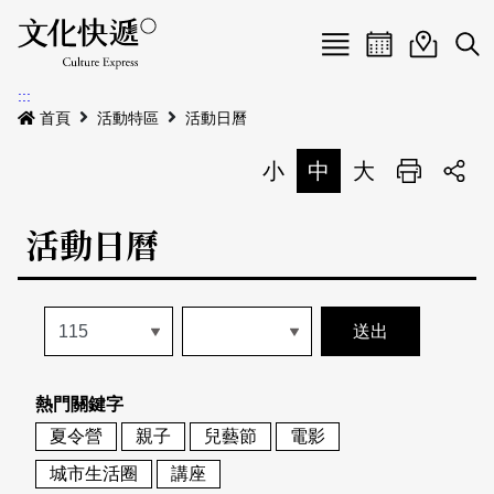
Menu
活動日曆
活動地圖
展
:::
最新公告
首頁
活動特區
活動日曆
電子書
小
中
大
列印
專題特區
活動日曆
活動特區
本期專題
關於我們
歷史專題
活動列表
我要刊登
活動日曆
常見問答
熱門關鍵字
地圖搜尋
關於我們
會員基本資料
夏令營
親子
兒藝節
電影
網站導覽
English
城市生活圈
講座
刊物索取地點
刊登活動