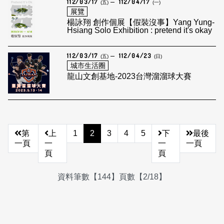
112/03/17
112/04/17
(五)
(一)
展覽
楊詠翔 創作個展【假裝沒事】Yang Yung-
Hsiang Solo Exhibition : pretend it's okay
112/03/17
112/04/23
(五)
(日)
城市生活圈
龍山文創基地-2023台灣溜溜球大賽
第
上
1
2
3
4
5
下
最後
一頁
一
一
一頁
頁
頁
資料筆數【144】頁數【2/18】