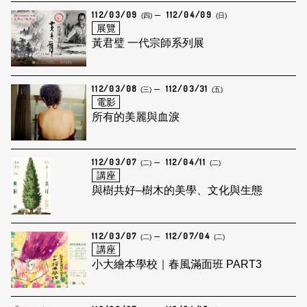
112/03/09
112/04/09
(四)
(日)
展覽
黃君璧 一代宗師系列展
112/03/08
112/03/31
(三)
(五)
電影
所有的美麗與血淚
112/03/07
112/04/11
(二)
(二)
講座
與樹共好–樹木的美學、文化與生態
112/03/07
112/07/04
(二)
(二)
講座
小大繪本學校｜春風滿面班 PART3