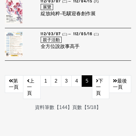
112/03/07
112/04/15
(二)
(六)
展覽
綻放純粹-毛驥迎春創作展
112/03/07
112/05/16
(二)
(二)
親子活動
全方位說故事高手
第
上
1
2
3
4
5
下
最後
一頁
一
一
一頁
頁
頁
資料筆數【144】頁數【5/18】