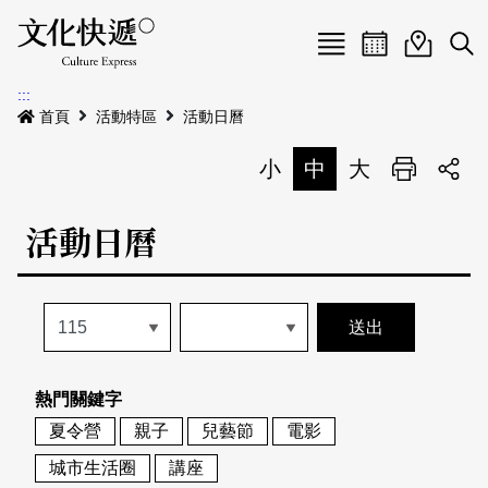
Menu
活動日曆
活動地圖
展
:::
最新公告
首頁
活動特區
活動日曆
電子書
小
中
大
列印
專題特區
活動日曆
活動特區
本期專題
關於我們
歷史專題
活動列表
我要刊登
活動日曆
常見問答
熱門關鍵字
地圖搜尋
關於我們
會員基本資料
夏令營
親子
兒藝節
電影
網站導覽
English
城市生活圈
講座
刊物索取地點
刊登活動