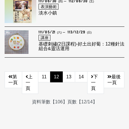
111/06/30
112/06/30
(四)
(五)
表演藝術
淡水小鎮
111/05/21
113/12/29
(六)
(日)
講座
基礎刺繡(2日課程)-好土出好蔔：12種針法
組合&靈活運用
第
上
11
12
13
14
下
最後
一頁
一
一
一頁
頁
頁
資料筆數【106】頁數【12/14】