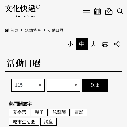
Menu
活動日曆
活動地圖
展
:::
最新公告
首頁
活動特區
活動日曆
電子書
小
中
大
列印
專題特區
活動日曆
活動特區
本期專題
關於我們
歷史專題
活動列表
我要刊登
活動日曆
常見問答
熱門關鍵字
地圖搜尋
關於我們
會員基本資料
夏令營
親子
兒藝節
電影
網站導覽
English
城市生活圈
講座
刊物索取地點
刊登活動