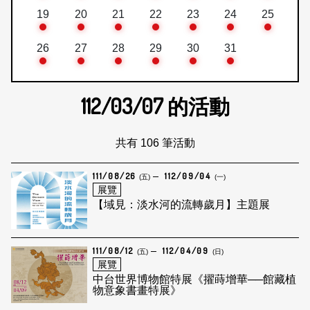
19
20
21
22
23
24
25
26
27
28
29
30
31
112/03/07
的活動
共有 106 筆活動
111/08/26
112/09/04
(五)
(一)
展覽
【域見：淡水河的流轉歲月】主題展
111/08/12
112/04/09
(五)
(日)
展覽
中台世界博物館特展《擢蒔增華──館藏植
物意象書畫特展》