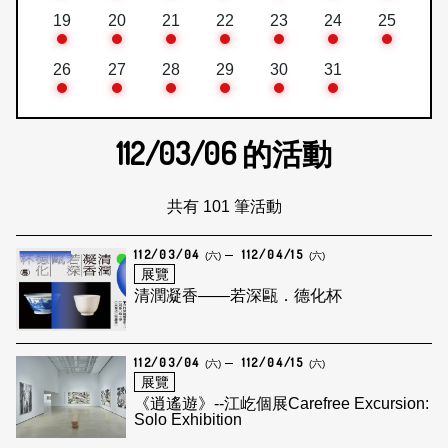
19
20
21
22
23
24
25
26
27
28
29
30
31
112/03/06
的活動
共有 101 筆活動
112/03/04
112/04/15
(六)
(六)
展覽
清潤凝香——若深甌．德化杯
112/03/04
112/04/15
(六)
(六)
展覽
《逍遙遊》--江屹個展Carefree Excursion:
Solo Exhibition