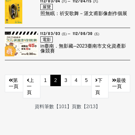
112/03/04
112/04/15
(六)
(六)
展覽
照無眠：祈安歌舞－湛文甫影像創作個展
112/03/03
112/06/30
(五)
(五)
電影
in臺南．無影藏─2023臺南市文化資產影
像競賽
第
上
1
2
3
4
5
下
最後
一頁
一
一
一頁
頁
頁
資料筆數【101】頁數【2/13】