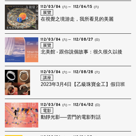
112/03/04
112/04/15
(六)
(六)
展覽
在視覺之境游走，我所看見的美麗
112/03/04
112/08/27
(六)
(日)
展覽
北美館 - 跟你說個故事：很久很久以後
112/03/04
112/08/26
(六)
(六)
講座
2023年3月4日【乙級珠寶金工】假日班
112/03/04
112/04/02
(六)
(日)
電影
動靜光影──雲門的電影對話