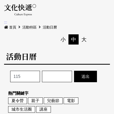
Menu
活動日曆
活動地圖
展
:::
最新公告
首頁
活動特區
活動日曆
電子書
小
中
大
列印
專題特區
活動日曆
活動特區
本期專題
關於我們
歷史專題
活動列表
我要刊登
活動日曆
常見問答
熱門關鍵字
地圖搜尋
關於我們
會員基本資料
夏令營
親子
兒藝節
電影
網站導覽
English
城市生活圈
講座
刊物索取地點
刊登活動