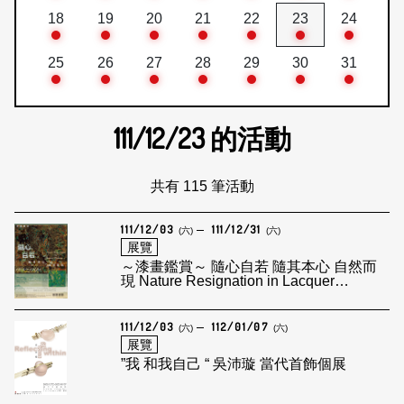
18
19
20
21
22
23
24
25
26
27
28
29
30
31
111/12/23
的活動
共有 115 筆活動
111/12/03
111/12/31
(六)
(六)
展覽
～漆畫鑑賞～ 隨心自若 隨其本心 自然而
現 Nature Resignation in Lacquer
Paintings — 錢靖芬 Chien Chin Fen
111/12/03
112/01/07
(六)
(六)
展覽
”我 和我自己 “ 吳沛璇 當代首飾個展