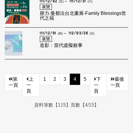
111/12/02
111/12/31
(五)
(六)
展覽
腓力‧曼都法台北畫展-Family Blessings世
代之福
111/12/01
112/03/26
(四)
(日)
展覽
造影：當代虛擬敘事
第
上
1
2
3
4
5
下
最後
一頁
一
一
一頁
頁
頁
資料筆數【115】頁數【4/15】