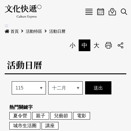
Menu
活動日曆
活動地圖
展
:::
最新公告
首頁
活動特區
活動日曆
電子書
小
中
大
列印
專題特區
活動日曆
活動特區
本期專題
關於我們
歷史專題
活動列表
我要刊登
活動日曆
常見問答
熱門關鍵字
地圖搜尋
關於我們
會員基本資料
夏令營
親子
兒藝節
電影
網站導覽
English
城市生活圈
講座
刊物索取地點
刊登活動