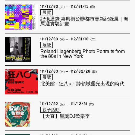
111/12/03
112/01/15
(六)
(日)
展覽
記憶迴錄 嘉興街公辦都市更新紀錄展｜海
馬迴實驗計畫
111/12/03
112/01/10
(六)
(二)
展覽
Roland Hagenberg Photo Portraits from
the 80s in New York
111/12/03
112/02/26
(六)
(日)
展覽
北美館 - 狂八○：跨領域靈光出現的時代
111/12/02
111/12/31
(五)
(六)
親子活動
【大直】聖誕DJ歡樂季