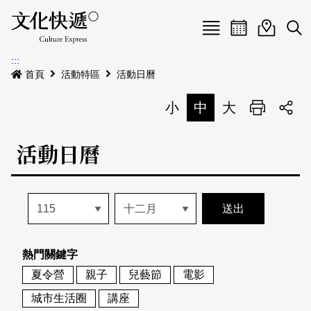
Menu
活動日曆
活動地圖
展
:::
最新公告
首頁
活動特區
活動日曆
電子書
小
中
大
列印
專題特區
活動日曆
活動特區
本期專題
關於我們
歷史專題
活動列表
我要刊登
活動日曆
常見問答
熱門關鍵字
地圖搜尋
關於我們
會員基本資料
夏令營
親子
兒藝節
電影
網站導覽
English
城市生活圈
講座
刊物索取地點
刊登活動