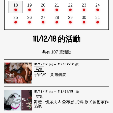
18
19
20
21
22
23
24
25
26
27
28
29
30
31
111/12/18
的活動
共有 107 筆活動
111/12/17
112/02/12
(六)
(日)
展覽
宇宙宮—黃迦個展
111/12/17
112/01/19
(六)
(四)
展覽
舞迸 - 優席夫 & 亞布恩·尤瑪 原民藝術家作
品展