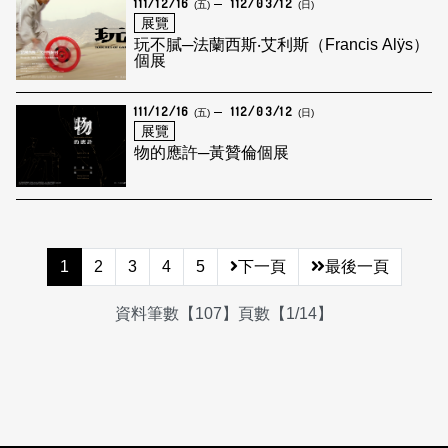
111/12/16
112/03/12
(五)
(日)
展覽
玩不膩─法蘭西斯‧艾利斯（Francis Alÿs）
個展
111/12/16
112/03/12
(五)
(日)
展覽
物的應許─黃贊倫個展
1
2
3
4
5
下一頁
最後一頁
資料筆數【107】頁數【1/14】