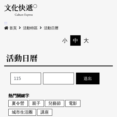
Menu
活動日曆
活動地圖
展
:::
最新公告
首頁
活動特區
活動日曆
電子書
小
中
大
列印
專題特區
活動日曆
活動特區
本期專題
關於我們
歷史專題
活動列表
我要刊登
活動日曆
常見問答
熱門關鍵字
地圖搜尋
關於我們
會員基本資料
夏令營
親子
兒藝節
電影
網站導覽
English
城市生活圈
講座
刊物索取地點
刊登活動