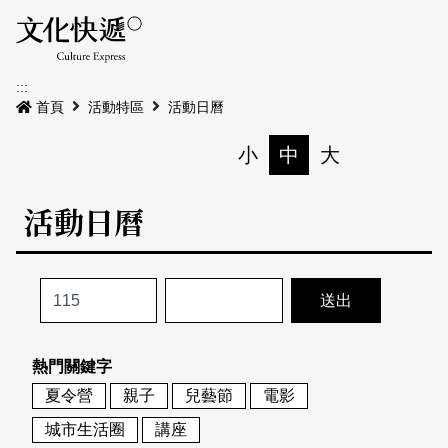
Menu
活動日曆
活動地圖
展
:::
最新公告
首頁
活動特區
活動日曆
電子書
小
中
大
列印
專題特區
活動日曆
活動特區
本期專題
關於我們
歷史專題
活動列表
我要刊登
活動日曆
常見問答
熱門關鍵字
地圖搜尋
關於我們
會員基本資料
夏令營
親子
兒藝節
電影
網站導覽
English
城市生活圈
講座
刊物索取地點
刊登活動