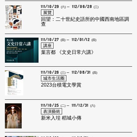
111/10/29
112/06/28
(六)
(三)
展覽
回望：二十世紀史語所的中國西南地區調
查
111/10/27
112/01/12
(四)
(四)
講座
葉言都 《文史日常六講》
111/10/26
112/08/31
(三)
(四)
城市生活圈
2023台積電文學賞
111/10/25
111/12/31
(二)
(六)
表演藝術
新米入埕 稻城小傳