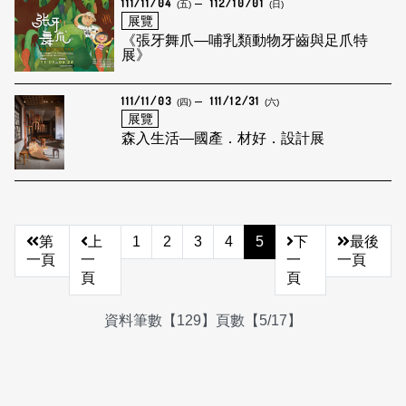
111/11/04
112/10/01
(五)
(日)
展覽
《張牙舞爪—哺乳類動物牙齒與足爪特
展》
111/11/03
111/12/31
(四)
(六)
展覽
森入生活—國產．材好．設計展
第
上
1
2
3
4
5
下
最後
一頁
一
一
一頁
頁
頁
資料筆數【129】頁數【5/17】