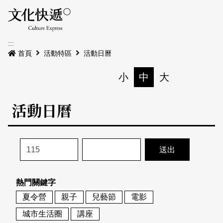
Menu
活動日曆
活動地圖
展
:::
最新公告
首頁
活動特區
活動日曆
電子書
小
中
大
列印
專題特區
活動日曆
活動特區
本期專題
關於我們
歷史專題
活動列表
我要刊登
活動日曆
常見問答
熱門關鍵字
地圖搜尋
關於我們
會員基本資料
夏令營
親子
兒藝節
電影
網站導覽
English
城市生活圈
講座
刊物索取地點
刊登活動