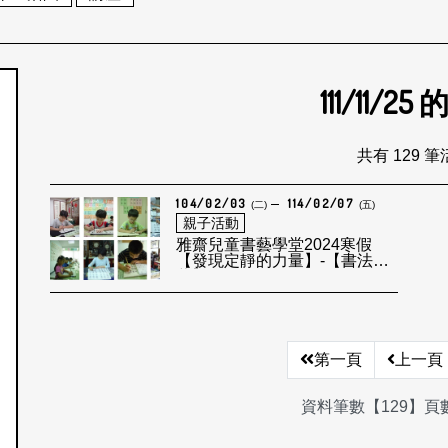
111/11/25
個月
共有 129 
104/02/03
114/02/07
(二)
(五)
親子活動
雅齋兒童書藝學堂2024寒假
【發現定靜的力量】-【書法啟
蒙】
第一頁
上一頁
資料筆數【129】頁數