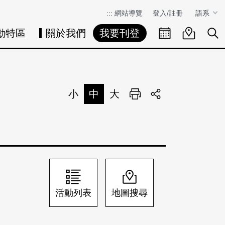
:::
網站導覽
登入/註冊
語系
動特區
關於我們
我要刊登
活動日曆
活動地圖
展
小
中
大
列印
分享
活動列表
地圖搜尋