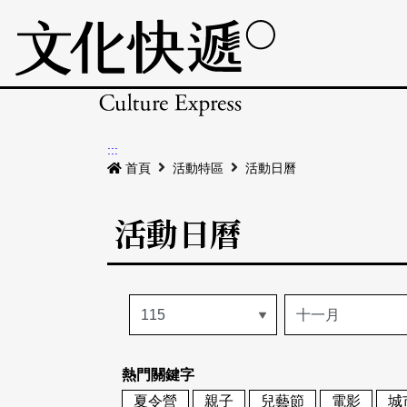
:::
首頁
活動特區
活動日曆
活動日曆
熱門關鍵字
夏令營
親子
兒藝節
電影
城