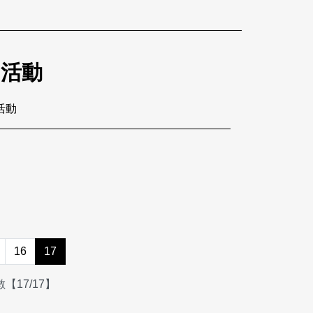
的活動
筆活動
16
17
【17/17】