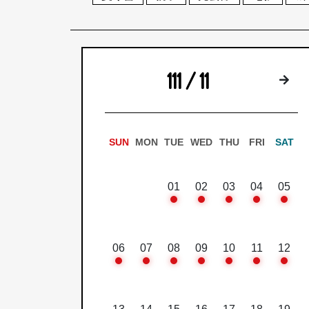
111 / 11
下
SUN
MON
TUE
WED
THU
FRI
SAT
01
02
03
04
05
06
07
08
09
10
11
12