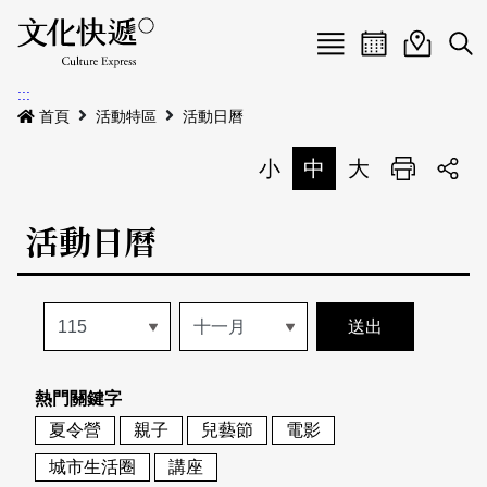
Menu
活動日曆
活動地圖
展
:::
最新公告
首頁
活動特區
活動日曆
電子書
小
中
大
列印
專題特區
活動日曆
活動特區
本期專題
關於我們
歷史專題
活動列表
我要刊登
活動日曆
常見問答
熱門關鍵字
地圖搜尋
關於我們
會員基本資料
夏令營
親子
兒藝節
電影
網站導覽
English
城市生活圈
講座
刊物索取地點
刊登活動