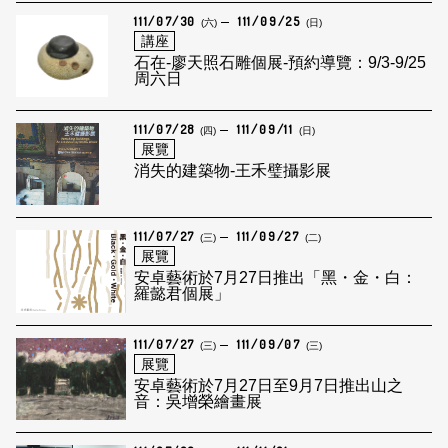
111/07/30
111/09/25
(六)
(日)
講座
石在-廖天照石雕個展-預約導覽：9/3-9/25
周六日
111/07/28
111/09/11
(四)
(日)
展覽
消失的建築物-王禾璧攝影展
111/07/27
111/09/27
(三)
(二)
展覽
安卓藝術於7月27日推出「黑・金・白：
羅懿君個展」
111/07/27
111/09/07
(三)
(三)
展覽
安卓藝術於7月27日至9月7日推出山之
音：吳增榮繪畫展