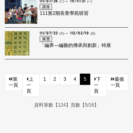
111/07/26
111/11/21
(二)
(一)
講座
111第2期長青學苑研習
111/07/23
112/02/19
(六)
(日)
展覽
「編界—編藝的傳承與創新」特展
第
上
1
2
3
4
5
下
最後
一頁
一
一
一頁
頁
頁
資料筆數【124】頁數【5/16】