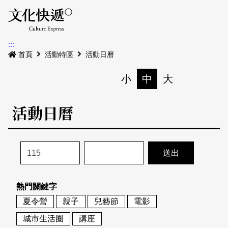
Menu
活動日曆
活動地圖
展
:::
最新公告
首頁
活動特區
活動日曆
電子書
小
中
大
列印
專題特區
活動日曆
活動特區
本期專題
關於我們
歷史專題
活動列表
我要刊登
活動日曆
常見問答
熱門關鍵字
地圖搜尋
關於我們
會員基本資料
夏令營
親子
兒藝節
電影
網站導覽
English
城市生活圈
講座
刊物索取地點
刊登活動