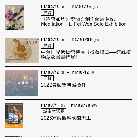
111/08/12
111/09/24
(五)
(六)
展覽
《霧杳如煙》李翡文創作個展 Mist
Meditation – Li Fei Wen Solo Exhibition
111/08/12
112/04/09
(五)
(日)
展覽
中台世界博物館特展《擢蒔增華──館藏植
物意象書畫特展》
111/08/12
111/10/12
(五)
(三)
展覽
2022青藝獎典藏徵件
111/08/11
111/09/30
(四)
(五)
城市生活圈
2023寒假微客國際志工