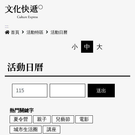
Menu
活動日曆
活動地圖
展
:::
最新公告
首頁
活動特區
活動日曆
電子書
小
中
大
列印
專題特區
活動日曆
活動特區
本期專題
關於我們
歷史專題
活動列表
我要刊登
活動日曆
常見問答
熱門關鍵字
地圖搜尋
關於我們
會員基本資料
夏令營
親子
兒藝節
電影
網站導覽
English
城市生活圈
講座
刊物索取地點
刊登活動