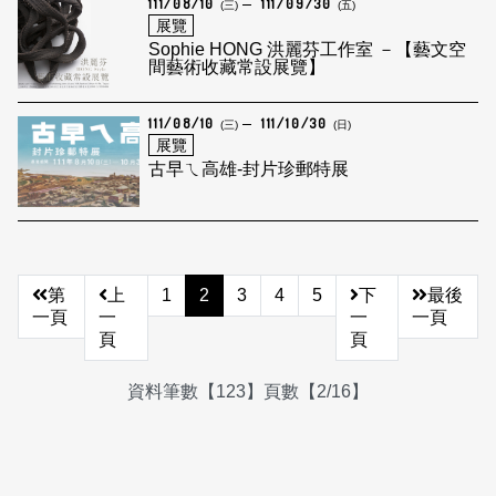
111/08/10
111/09/30
(三)
(五)
展覽
Sophie HONG 洪麗芬工作室 －【藝文空
間藝術收藏常設展覽】
111/08/10
111/10/30
(三)
(日)
展覽
古早ㄟ高雄-封片珍郵特展
第
上
1
2
3
4
5
下
最後
一頁
一
一
一頁
頁
頁
資料筆數【123】頁數【2/16】