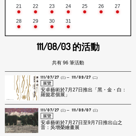
21
22
23
24
25
26
27
28
29
30
31
111/08/03
的活動
共有 96 筆活動
111/07/27
111/09/27
(三)
(二)
展覽
安卓藝術於7月27日推出「黑・金・白：
羅懿君個展」
111/07/27
111/09/07
(三)
(三)
展覽
安卓藝術於7月27日至9月7日推出山之
音：吳增榮繪畫展