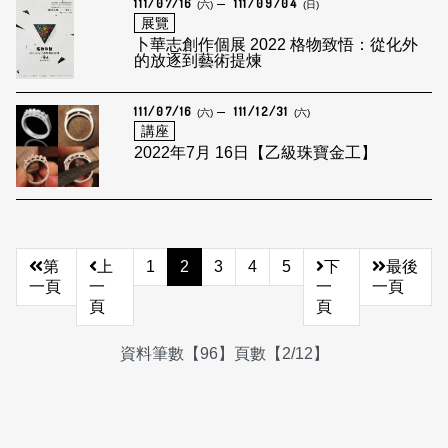
111/07/16
111/09/04
(六)
(日)
展覽
卜華志創作個展 2022 格物致悟：從化外
的放逐到藝術提煉
111/07/16
111/12/31
(六)
(六)
講座
2022年7月 16日【乙級珠寶金工】
第
上
1
2
3
4
5
下
最後
一頁
一
一
一頁
頁
頁
資料筆數【96】頁數【2/12】