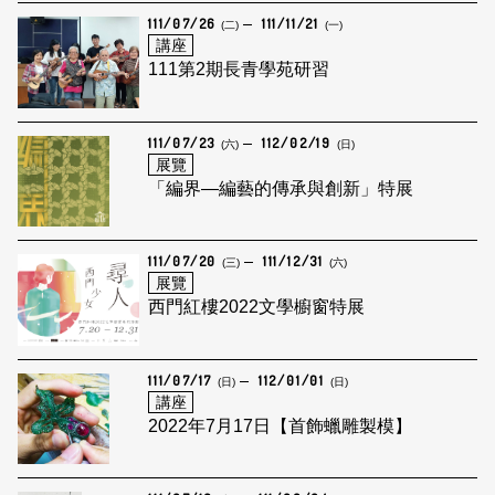
111/07/26
111/11/21
(二)
(一)
講座
111第2期長青學苑研習
111/07/23
112/02/19
(六)
(日)
展覽
「編界—編藝的傳承與創新」特展
111/07/20
111/12/31
(三)
(六)
展覽
西門紅樓2022文學櫥窗特展
111/07/17
112/01/01
(日)
(日)
講座
2022年7月17日【首飾蠟雕製模】