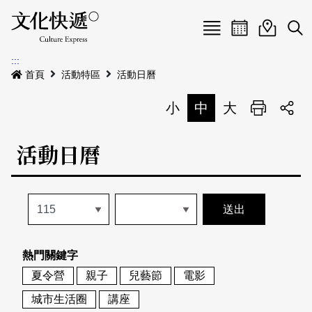
Menu
活動日曆
活動地圖
展
:::
最新公告
首頁
活動特區
活動日曆
電子書
小
中
大
列印
專題特區
活動日曆
活動特區
本期專題
關於我們
歷史專題
活動列表
我要刊登
活動日曆
常見問答
熱門關鍵字
地圖搜尋
關於我們
會員基本資料
夏令營
親子
兒藝節
電影
網站導覽
English
城市生活圈
講座
刊物索取地點
刊登活動