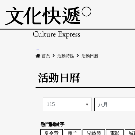
:::
首頁
活動特區
活動日曆
活動日曆
熱門關鍵字
夏令營
親子
兒藝節
電影
城