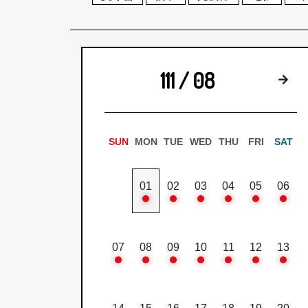
111 / 08
下
SUN
MON
TUE
WED
THU
FRI
SAT
01
02
03
04
05
06
07
08
09
10
11
12
13