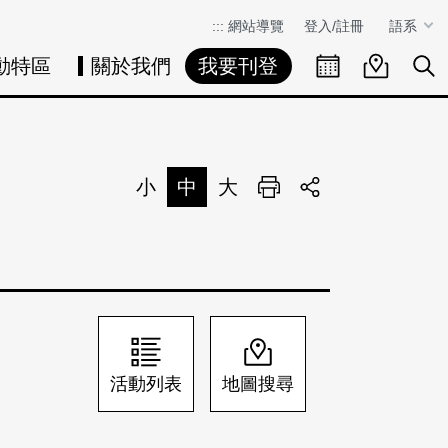
:::
網站導覽
登入/註冊
語系
動特區
關於我們
我要刊登
活動日曆
活動地圖
展
小
中
大
列印
分享
活動列表
地圖搜尋