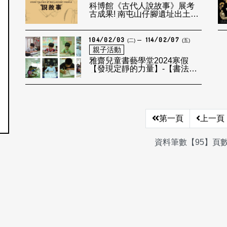
科博館《古代人說故事》展考
古成果! 南屯山仔腳遺址出土的
鐵刀首亮相
104/02/03
114/02/07
(二)
(五)
親子活動
雅齋兒童書藝學堂2024寒假
【發現定靜的力量】-【書法啟
蒙】
第一頁
上一頁
資料筆數【95】頁數【