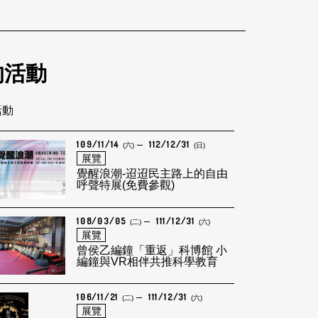
的活動
活動
109/11/14
112/12/31
(六)
(日)
展覽
覺醒浪潮-迢迢民主路上的自由
呼聲特展(免費參觀)
108/03/05
111/12/31
(二)
(六)
展覽
曾侯乙編鐘「重返」科博館 小
編鐘與VR相伴共推科學教育
106/11/21
111/12/31
(二)
(六)
展覽