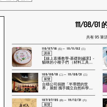
111/08/01
個月
共有 95 筆
110/07/16
111/11/02
(五)
(三)
講座
【線上直播教學-基礎刺繡課】-
貓咪的小種子們 （材料工具組
寄到家）
109/08/18
111/08/31
(二)
(三)
展覽
台積公司捐贈「半導體的世
界」展館 攜手國立自然科學博
物館共同推動科普教育
107/07/05
111/12/31
(四)
(六)
展覽