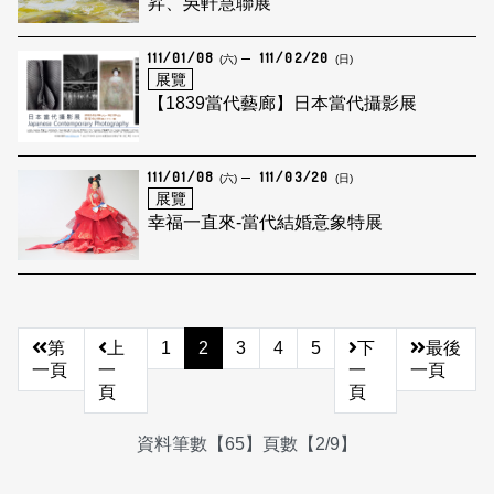
昇、吳軒慧聯展
111/01/08
111/02/20
(六)
(日)
展覽
【1839當代藝廊】日本當代攝影展
111/01/08
111/03/20
(六)
(日)
展覽
幸福一直來-當代結婚意象特展
第
上
1
2
3
4
5
下
最後
一頁
一
一
一頁
頁
頁
資料筆數【65】頁數【2/9】