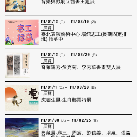
音樂與戲劇立體書主題展
111/01/12
111/02/10
(三)
(四)
展覽
臺北表演藝術中心 場館志工(長期固定排
班) 招募中
111/01/12
111/03/20
(三)
(日)
展覽
奇萊靚秀-詹秀菊、李秀華書畫雙人展
111/01/11
111/03/20
(二)
(日)
展覽
虎嘯生風-生肖郵票特展
111/01/08
111/02/25
(六)
(五)
展覽
典藏展-塵三、周宸、劉信義、堉泉、張益