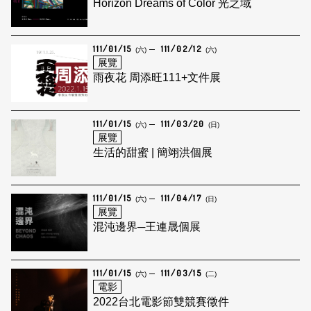
Horizon Dreams of Color 光之域
111/01/15
111/02/12
(六)
(六)
展覽
雨夜花 周添旺111+文件展
111/01/15
111/03/20
(六)
(日)
展覽
生活的甜蜜 | 簡翊洪個展
111/01/15
111/04/17
(六)
(日)
展覽
混沌邊界─王連晟個展
111/01/15
111/03/15
(六)
(二)
電影
2022台北電影節雙競賽徵件