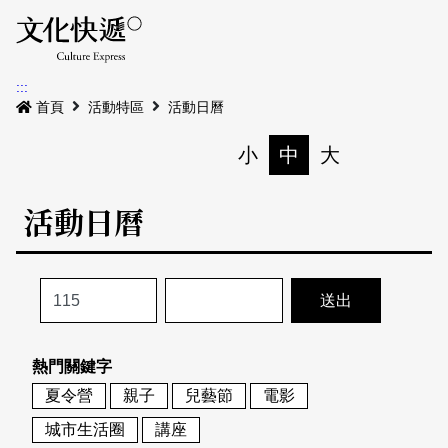
Menu
活動日曆
活動地圖
展
:::
最新公告
首頁
活動特區
活動日曆
電子書
小
中
大
列印
專題特區
活動日曆
活動特區
本期專題
關於我們
歷史專題
活動列表
我要刊登
活動日曆
常見問答
熱門關鍵字
地圖搜尋
關於我們
會員基本資料
夏令營
親子
兒藝節
電影
網站導覽
English
城市生活圈
講座
刊物索取地點
刊登活動