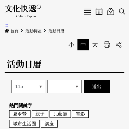
Menu
活動日曆
活動地圖
展
:::
最新公告
首頁
活動特區
活動日曆
電子書
小
中
大
列印
專題特區
活動日曆
活動特區
本期專題
關於我們
歷史專題
活動列表
我要刊登
活動日曆
常見問答
熱門關鍵字
地圖搜尋
關於我們
會員基本資料
夏令營
親子
兒藝節
電影
網站導覽
English
城市生活圈
講座
刊物索取地點
刊登活動