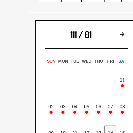
111 / 01
下
SUN
MON
TUE
WED
THU
FRI
SAT
01
02
03
04
05
06
07
08