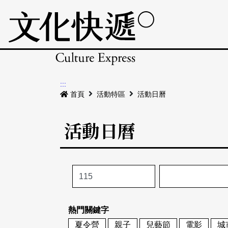
:::
首頁
活動特區
活動日曆
活動日曆
熱門關鍵字
夏令營
親子
兒藝節
電影
城