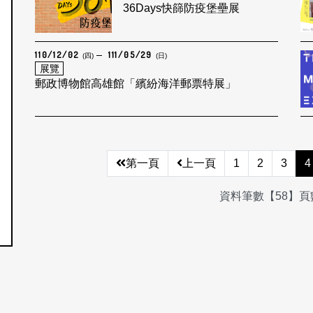
36Days快篩防疫堡壘展
110/12/02
111/05/29
(四)
(日)
展覽
郵政博物館高雄館「繽紛海洋郵票特展」
第一頁
上一頁
1
2
3
4
資料筆數【58】頁數