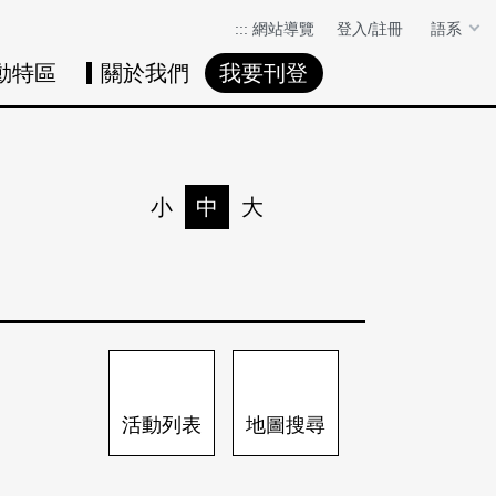
:::
網站導覽
登入/註冊
語系
動特區
關於我們
我要刊登
活動日曆
活動地圖
展
小
中
大
列印
分享
活動列表
地圖搜尋