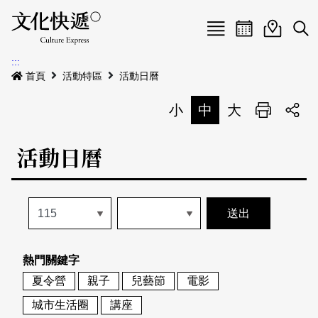
Menu
活動日曆
活動地圖
展
:::
最新公告
首頁
活動特區
活動日曆
電子書
小
中
大
列印
專題特區
活動日曆
活動特區
本期專題
關於我們
歷史專題
活動列表
我要刊登
活動日曆
常見問答
熱門關鍵字
地圖搜尋
關於我們
會員基本資料
夏令營
親子
兒藝節
電影
網站導覽
English
城市生活圈
講座
刊物索取地點
刊登活動