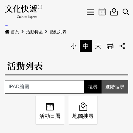
Menu
活動日曆
活動地圖
展
:::
最新公告
首頁
活動特區
活動列表
電子書
小
中
大
列印
專題特區
活動列表
活動特區
本期專題
關於我們
歷史專題
活動列表
進階搜尋
我要刊登
活動日曆
常見問答
地圖搜尋
關於我們
會員基本資料
活動日曆
地圖搜尋
網站導覽
English
刊物索取地點
刊登活動