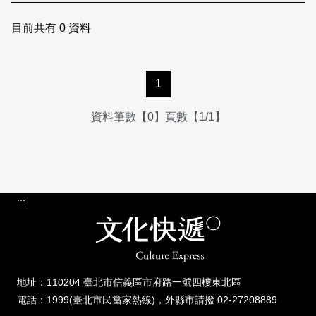
日本語
登入/註冊
訂閱文化快遞
目前共有
0
資料
聯絡我們
1
資料筆數【0】頁數【1/1】
:::
地址：110204 臺北市信義區市府路一號四樓東北區
電話：1999(臺北市民當家熱線)，外縣市請撥 02-27208889