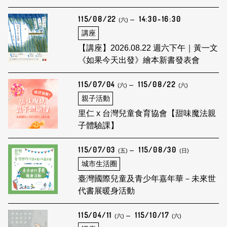
裡的風土日常創作分享會
115/08/22
14:30-16:30
(六)
講座
【講座】2026.08.22 週六下午｜黃一文
《如果今天出發》繪本新書發表會
115/07/04
115/08/22
(六)
(六)
親子活動
里仁 x 台灣兒童食育協會【甜味魔法親
子體驗課】
115/07/03
115/08/30
(五)
(日)
城市生活圈
臺灣國際兒童及青少年嘉年華－未來世
代書展暖身活動
115/04/11
115/10/17
(六)
(六)