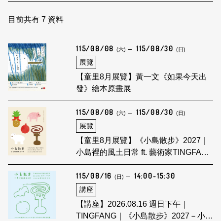
日本語
登入/註冊
訂閱文化快遞
目前共有
7
資料
聯絡我們
115/08/08
115/08/30
(六)
(日)
展覽
【童里8月展覽】黃一文《如果今天出
發》繪本原畫展
115/08/08
115/08/30
(六)
(日)
展覽
【童里8月展覽】《小島散步》2027｜
小島裡的風土日常 ft. 藝術家TINGFANG
創作展
115/08/16
14:00-15:30
(日)
講座
【講座】2026.08.16 週日下午｜
TINGFANG｜《小島散步》2027－小島