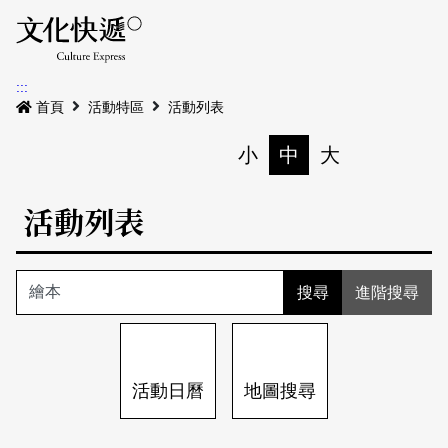
Menu
活動日曆
活動地圖
展
:::
最新公告
首頁
活動特區
活動列表
電子書
小
中
大
列印
專題特區
活動列表
活動特區
本期專題
關於我們
歷史專題
活動列表
進階搜尋
我要刊登
活動日曆
常見問答
地圖搜尋
關於我們
會員基本資料
活動日曆
地圖搜尋
網站導覽
English
刊物索取地點
刊登活動