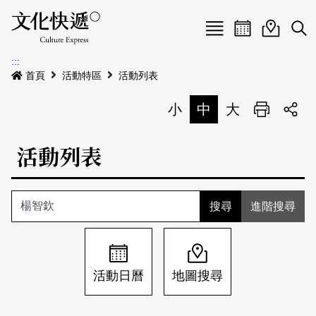
Menu
活動日曆
活動地圖
展
:::
最新公告
首頁
活動特區
活動列表
電子書
小
中
大
列印
專題特區
活動列表
活動特區
本期專題
關於我們
歷史專題
活動列表
進階搜尋
我要刊登
活動日曆
常見問答
地圖搜尋
關於我們
會員基本資料
活動日曆
地圖搜尋
網站導覽
English
刊物索取地點
刊登活動