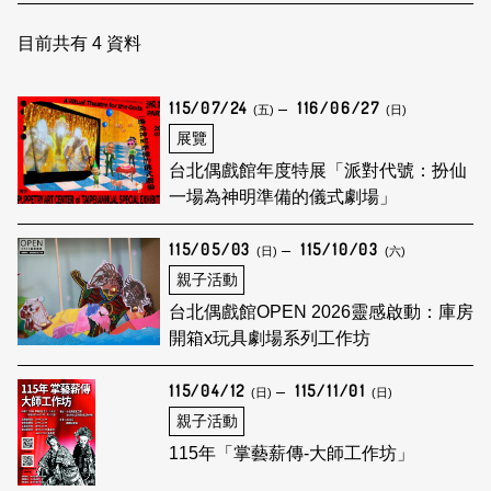
日本語
登入/註冊
訂閱文化快遞
目前共有
4
資料
聯絡我們
115/07/24
116/06/27
(五)
(日)
展覽
台北偶戲館年度特展「派對代號：扮仙
一場為神明準備的儀式劇場」
115/05/03
115/10/03
(日)
(六)
親子活動
台北偶戲館OPEN 2026靈感啟動：庫房
開箱x玩具劇場系列工作坊
115/04/12
115/11/01
(日)
(日)
親子活動
115年「掌藝薪傳-大師工作坊」