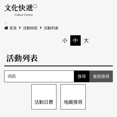
Menu
活動日曆
活動地圖
展
:::
最新公告
首頁
活動特區
活動列表
電子書
小
中
大
列印
專題特區
活動列表
活動特區
本期專題
關於我們
歷史專題
活動列表
進階搜尋
我要刊登
活動日曆
常見問答
地圖搜尋
關於我們
會員基本資料
活動日曆
地圖搜尋
網站導覽
English
刊物索取地點
刊登活動