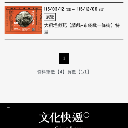
115/03/12
115/12/06
(四)
(日)
展覽
大稻埕戲苑【請戲–布袋戲一條街】特
展
1
資料筆數【4】頁數【1/1】
:::