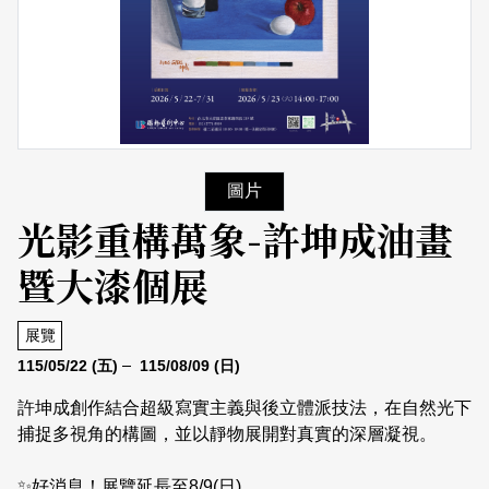
日本語
登入/註冊
訂閱文化快遞
聯絡我們
圖片
光影重構萬象-許坤成油畫
暨大漆個展
展覽
115/05/22
(五)
115/08/09
(日)
許坤成創作結合超級寫實主義與後立體派技法，在自然光下
捕捉多視角的構圖，並以靜物展開對真實的深層凝視。
✨好消息！展覽延長至8/9(日)