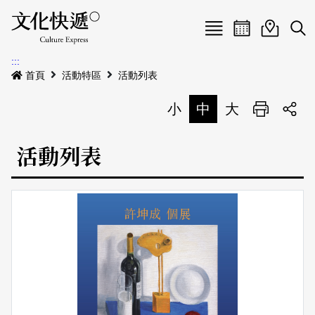
Menu
活動日曆
活動地圖
展
:::
最新公告
首頁
活動特區
活動列表
電子書
小
中
大
列印
專題特區
活動列表
活動特區
本期專題
關於我們
歷史專題
活動列表
我要刊登
活動日曆
常見問答
地圖搜尋
關於我們
會員基本資料
網站導覽
English
刊物索取地點
刊登活動