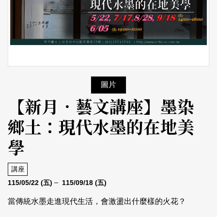
日本語
登入/註冊
訂閱文化快遞
聯絡我們
圖片
【新月．藝文講座】墨染
鄉土：現代水墨的在地美
學
講座
115/05/22
(五)
115/09/18
(五)
當傳統水墨走進現代生活，會激盪出什麼樣的火花？