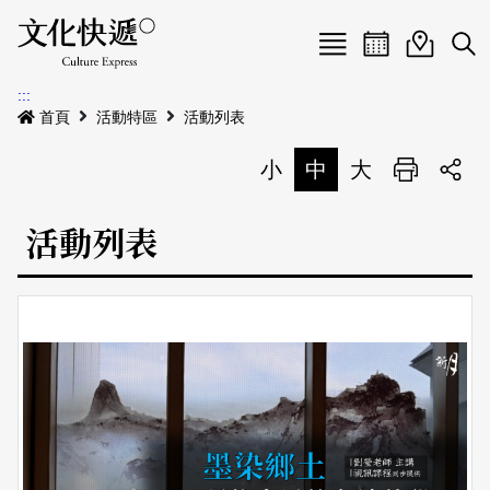
Menu
活動日曆
活動地圖
展
:::
最新公告
首頁
活動特區
活動列表
電子書
小
中
大
列印
專題特區
活動列表
活動特區
本期專題
關於我們
歷史專題
活動列表
我要刊登
活動日曆
常見問答
地圖搜尋
關於我們
會員基本資料
網站導覽
English
刊物索取地點
刊登活動