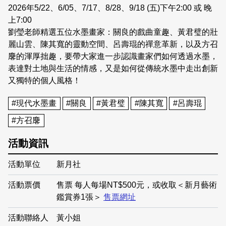
2026年5/22、6/05、7/17、8/28、9/18 (五)下午2:00 或 晚
上7:00
劉瑩老師精選五位水墨畫家：關良的戲曲童趣、黃君璧的壯
麗山雲、陳其寬的靈動空間、呂壽琨的禪意革新，以及方召
麐的渾厚拙趣，要帶大家進一步認識畫家們如何透過水墨，
表達對土地與生活的情感，又是如何從傳統水墨中走出創新
又獨特的個人風格！
#現代水墨畫
#關良
#黃君璧
#陳其寬
#呂壽琨
#方召麐
活動資訊
活動單位
新月社
活動票價
售票 每人每場NT$500元，或收取＜新月藝術
鑑賞券1張＞
售票網址
活動聯絡人
黃小姐