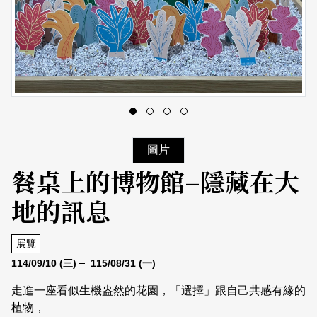
日本語
登入/註冊
訂閱文化快遞
聯絡我們
圖片
餐桌上的博物館–隱藏在大
地的訊息
展覽
114/09/10
(三)
115/08/31
(一)
走進一座看似生機盎然的花園，「選擇」跟自己共感有緣的
植物，