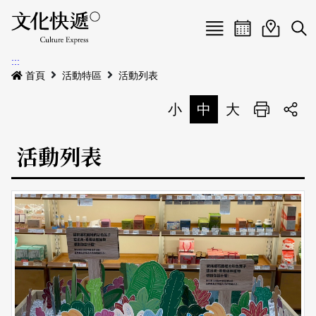
Menu
活動日曆
活動地圖
展
:::
最新公告
首頁
活動特區
活動列表
電子書
小
中
大
列印
專題特區
活動列表
活動特區
本期專題
關於我們
歷史專題
活動列表
我要刊登
活動日曆
常見問答
地圖搜尋
關於我們
會員基本資料
網站導覽
English
刊物索取地點
刊登活動