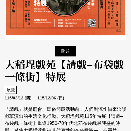
日本語
登入/註冊
訂閱文化快遞
聯絡我們
圖片
大稻埕戲苑【請戲–布袋戲
一條街】特展
展覽
115/03/12
(四)
115/12/06
(日)
「請戲」就是廟會、民俗節慶活動前，人們到涼州街來洽談
戲班演出的生活文化行動。大稻埕戲苑115年特展【請戲–
布袋戲一條街】重返1950-70年代北部布袋戲最興盛的時
期，聚焦大稻埕涼州街具代表性的布袋戲團—「亦宛然」、