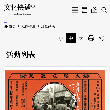
Menu
活動日曆
活動地圖
展
:::
最新公告
首頁
活動特區
活動列表
電子書
小
中
大
列印
專題特區
活動列表
活動特區
本期專題
關於我們
歷史專題
活動列表
我要刊登
活動日曆
常見問答
地圖搜尋
關於我們
會員基本資料
網站導覽
English
刊物索取地點
刊登活動