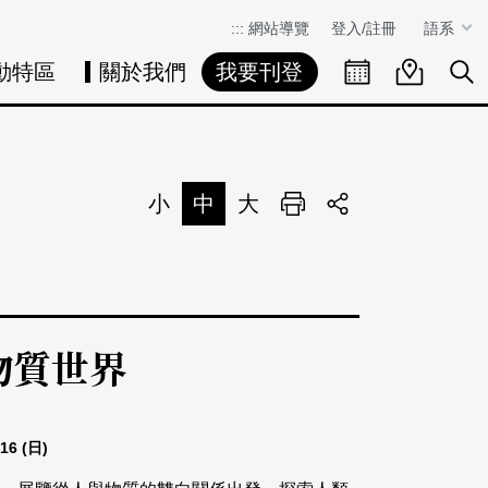
:::
網站導覽
登入/註冊
語系
動特區
關於我們
我要刊登
活動日曆
活動地圖
展
小
中
大
列印
分享
 物質世界
/16
(日)