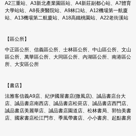
A2
三重站、
A3
新北產業園區站、
A4
新莊副都心站、
A7
體育
大學站站、
A8
長庚醫院站、
A9
林口站、
A12
機場第一航廈
站、
A13
機場第二航廈站、
A18
高鐵桃園站、
A22
老街溪站
【區公所】
中正區公所、信義區公所、士林區公所、中山區公所、文山
區公所、萬華區公所、大同區公所、內湖區公所、南港區公
所、大安區公所
【書店】
法雅客信義
A9
店、紀伊國屋書店
(
微風店
)
、誠品書店台大
店、誠品書店南西店、誠品書店松菸店、誠品書店西門店、
誠品書店美麗華店、誠品書店園道店、松林書局、郭怡美書
店、國家書店松江門市、季風帶書店、小小書房、起點書房